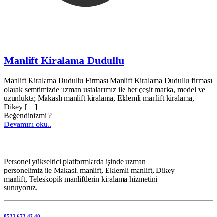
Manlift Kiralama Dudullu
Manlift Kiralama Dudullu Firması Manlift Kiralama Dudullu firması
olarak semtimizde uzman ustalarımız ile her çeşit marka, model ve
uzunlukta; Makaslı manlift kiralama, Eklemli manlift kiralama,
Dikey
[…]
Beğendinizmi ?
Devamını oku..
MANLİFT KİRALAMA
Personel yükseltici platformlarda işinde uzman
personelimiz ile Makaslı manlift, Eklemli manlift, Dikey
manlift, Teleskopik manliftlerin kiralama hizmetini
sunuyoruz.
0532 673 47 40