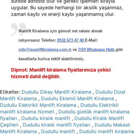
sürede adreste olur ve gerekli işlemleri sırayla
uygular. Bu sayede herhangi bir aksilik yaşanmaz,
zaman kaybı ve enerji kaybı yaşanmamış olur.
Manlift Kiralama için güncel net rakam almak
istiyorsanız Telefon:
0532 673 47 40
E-Mail:
info@manliftkiralama.com.tr
ve
7/24 Whatsapp Hattı
gibi
kanallarla hızlıca teklif alabilirsiniz.
Dipnot:
Manlift kiralama fiyatlarımıza çekici
hizmeti dahil değildir.
Etiketler:
Dudullu Dikey Manlift Kiralama
,
Dudullu Dizel
Manlift Kiralama
,
Dudullu Eklemli Manlift Kiralama
,
Dudullu Elektrikli Manlift Kiralama
,
Dudullu Elektrikli
manlift kiralama hizmeti
,
Dudullu günlük manlift kiralama
fiyatları
,
Dudullu kiralık manlift
,
Dudullu Kiralık Manlift
Çeşitleri
,
Dudullu kiralık manlift fiyatları
,
Dudullu Makaslı
Manlift Kiralama
,
Dudullu manlift
,
Dudullu manlift kiralama