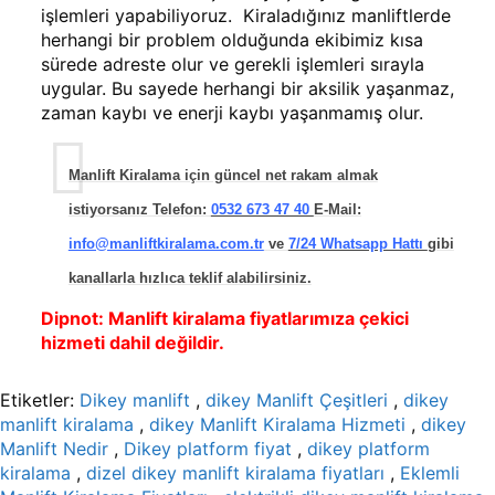
işlemleri yapabiliyoruz. Kiraladığınız manliftlerde
herhangi bir problem olduğunda ekibimiz kısa
sürede adreste olur ve gerekli işlemleri sırayla
uygular. Bu sayede herhangi bir aksilik yaşanmaz,
zaman kaybı ve enerji kaybı yaşanmamış olur.
Manlift Kiralama için güncel net rakam almak
istiyorsanız Telefon:
0532 673 47 40
E-Mail:
info@manliftkiralama.com.tr
ve
7/24 Whatsapp Hattı
gibi
kanallarla hızlıca teklif alabilirsiniz.
Dipnot:
Manlift kiralama fiyatlarımıza çekici
hizmeti dahil değildir.
Etiketler:
Dikey manlift
,
dikey Manlift Çeşitleri
,
dikey
manlift kiralama
,
dikey Manlift Kiralama Hizmeti
,
dikey
Manlift Nedir
,
Dikey platform fiyat
,
dikey platform
kiralama
,
dizel dikey manlift kiralama fiyatları
,
Eklemli