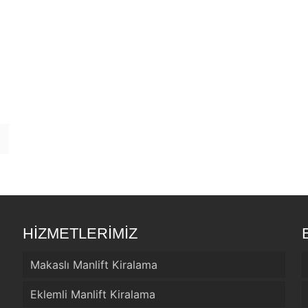
HİZMETLERİMİZ
Makaslı Manlift Kiralama
Eklemli Manlift Kiralama