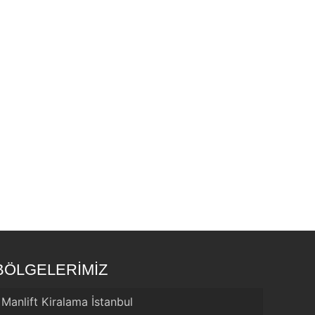
BÖLGELERİMİZ
Manlift Kiralama İstanbul