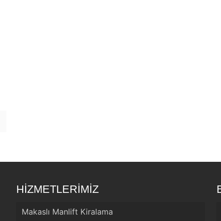
HİZMETLERİMİZ
Makaslı Manlift Kiralama