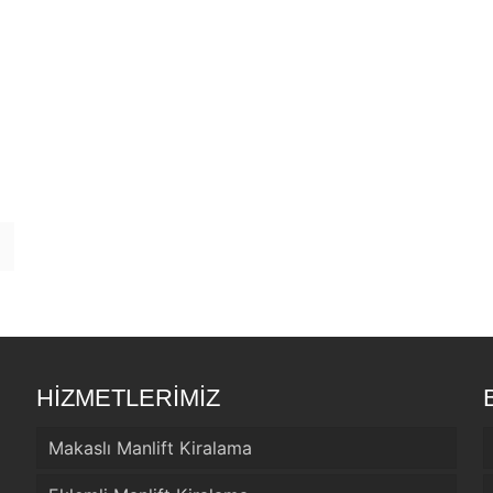
HİZMETLERİMİZ
Makaslı Manlift Kiralama