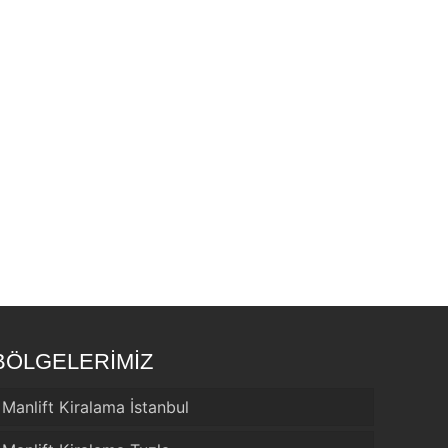
BÖLGELERİMİZ
Manlift Kiralama İstanbul